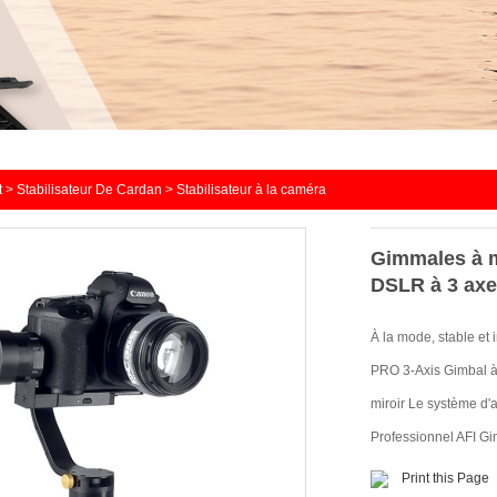
t
>
Stabilisateur De Cardan
>
Stabilisateur à la caméra
Gimmales à 
DSLR à 3 ax
À la mode, stable et 
PRO 3-Axis Gimbal à
miroir Le système d'a
Professionnel AFI Gi
Print this Page