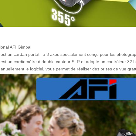
ional AFI Gimbal
st un cardan portatif à 3 axes spécialement conçu pour les photogra
st un cardiomètre à double capteur SLR et adopte un contrôleur 32 b
nuellement le logiciel, vous permet de réaliser des prises de vue gratu