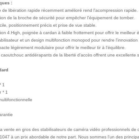
iques :
 de libération rapide récemment amélioré rend l'acompression rapide.
ion de la broche de sécurité pour empêcher l'équipement de tomber.
cile, positionnement précis et prise de vue stable.
on 4.High, poignée à cardan à faible frottement pour offrir le meilleur é
abilisateur et un design multifonction monopod pour rendre l'innovation
cte légèrement modulaire pour offrir le meilleur tir à l'équilibre.
 caoutchouc antidérapants de la liberté d'accès offrent une excellente st
dard
* 1
r * 1
ultifonctionnelle
arantie
a vente en gros des stabilisateurs de caméra vidéo professionnels de
047 à un prix abordable de notre part.
Nous sommes l'un des principau