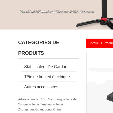
CATÉGORIES DE
Accueil
>
Produi
PRODUITS
Stabilisateur De Cardan
Tête de trépied électrique
Autres accessoires
Adresse: rue No.108 Zhenxiang, village de
Yonger, ville de Tanzhou, ville de
Zhongshan, Guangdong, Chine