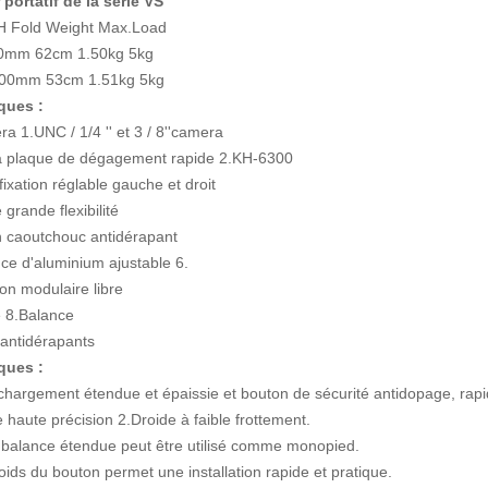
 portatif de la série VS
H Fold Weight Max.Load
0mm 62cm 1.50kg 5kg
00mm 53cm 1.51kg 5kg
iques :
a 1.UNC / 1/4 '' et 3 / 8''camera
a plaque de dégagement rapide 2.KH-6300
fixation réglable gauche et droit
grande flexibilité
n caoutchouc antidérapant
ce d'aluminium ajustable 6.
on modulaire libre
 8.Balance
s antidérapants
iques :
chargement étendue et épaissie et bouton de sécurité antidopage, rapi
haute précision 2.Droide à faible frottement.
 balance étendue peut être utilisé comme monopied.
oids du bouton permet une installation rapide et pratique.