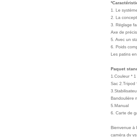
*Caractérist
1. Le système
2. La concept
3. Réglage fa
Axe de précisi
5. Avec un st
6. Poids compa
Les patins en
Paquet stan
1.Couleur * 1
Sac 2.Tripod 
3.Stabilisateu
Bandoulière m
5.Manual
6. Carte de g
Bienvenue à l
caméra dv vs1