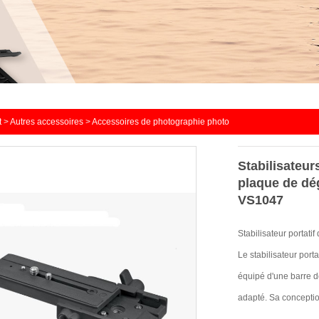
t
>
Autres accessoires
>
Accessoires de photographie photo
Stabilisateu
plaque de dé
VS1047
Stabilisateur portatif
Le stabilisateur port
équipé d'une barre de
adapté.
Sa conception