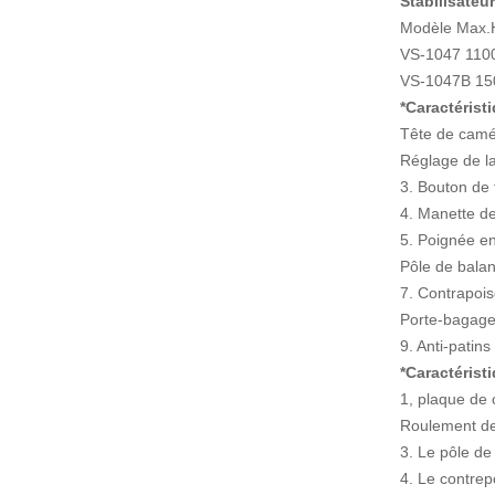
Stabilisateur
Modèle Max.
VS-1047 110
VS-1047B 15
*Caractérist
Tête de camér
Réglage de l
3. Bouton de 
4. Manette de 
5. Poignée e
Pôle de balan
7. Contrapois
Porte-bagage
9. Anti-patin
*Caractérist
1, plaque de 
Roulement de 
3. Le pôle de
4. Le contrep