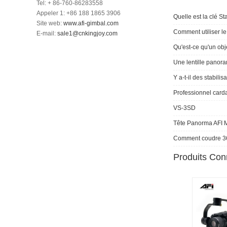
Tel: + 86-760-86283558
Appeler 1: +86 188 1865 3906
Quelle est la clé Stab
Site web:
www.afi-gimbal.com
Comment utiliser l
E-mail:
sale1@cnkingjoy.com
Qu'est-ce qu'un ob
Une lentille panora
Y a-t-il des stabilisa
Professionnel card
VS-3SD
Tête Panorma AFI
Comment coudre 36
Produits Co