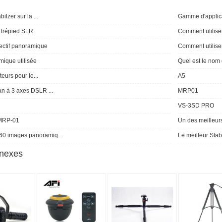
ilzer sur la ...
Gamme d'applicat
e trépied SLR
Comment utiliser
jectif panoramique
Comment utiliser 
mique utilisée
Quel est le no
teurs pour le...
A5
an à 3 axes DSLR ...
MRP01
VS-3SD PRO
 MRP-01
Un des meilleurs 
0 images panoramiq...
Le meilleur Stab
nnexes